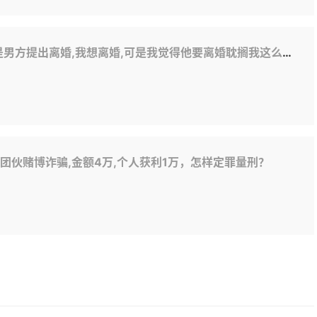
耽搁我这么长时间,我想要求男方赔偿我青春损失费,精神损失费,我想咨询一下我的要求我这么做才能达到,对方给法官送礼了,但是我没有送,我该怎么做才好
团伙赌博诈骗,金额4万,个人获利1万，怎样定罪量刑？