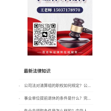
15037178970
最新法律知识
公司法对清算组的职权如何规定？公司
商业银
解散后清算组的职权有哪些？
的？商业
事业单位提前退休的条件是什么？完全
银行履
丧失劳动能力可以提前退休吗？
保函需提
失业金领取条件是怎么样的？中华人民
商业银