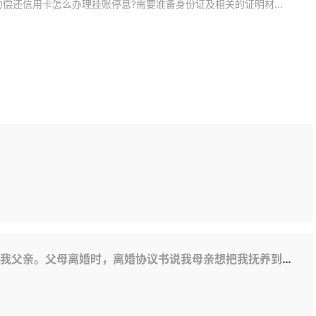
偿还信用卡怎么办理挂账停息?需要准备身份证及相关的证明材...
我母亲想把我抚养到18岁，但在他们离婚的几年里，我母亲没有抚养我，更不用说抚养费了。现在我14岁了。我现在能告诉她吗？